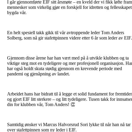
I går gjennomførte EIF sitt årsmøte – en kveld der vi fikk løfte fram
mennesker som virkelig gjør en forskjell for idretten og fellesskapet
bygda vår.
En helt spesiell takk gikk til vår avtroppende leder Tom Anders
Solberg, som nå gir stafettpinnen videre etter 6 år som leder av EIF
Gjennom disse årene har han vært med på å utvikle klubben og ta
viktige steg mot en tydeligere og mer profesjonell organisasjon. Ha
har også holdt skuta stødig gjennom en krevende periode med
pandemi og gjenåpning av landet.
Arbeidet hans har bidratt til å legge et solid fundament for fremtide
og gjort EIF litt sterkere – og litt tydeligere. Tusen takk for innsatse
din for klubben vår, Tom Anders! 👏
Samtidig ønsker vi Marcus Halvorsrud Sori lykke til når han nå tar
over stafettpinnen som ny leder i EIF.