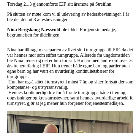
Torsdag 21.3 gjennomførte EIF sitt årsmøte på Streifinn.
På slutten av møte kom vi til utlevering av hedersbevisninger. I år
ble det delt ut 3 æresbevisninger:
Nina Bergskaug Næssvold
ble tildelt Fortjenestemedalje,
begrunnelsen for tildelingen:
Nina har tilbragt mesteparten av livet sitt i turngruppa til EIF, da det
var hennes mor som stiftet turngruppa. Allerede fra ungdomstiden
ble Nina trener og det er hun fortsatt. Hu har med andre ord over 3
års trenererfaring i EIF. Hun trener både egne barn og partier uten
egne barn og har vært en uvurderlig kontinuitetsbærer for
turngruppa.
Hun har også sittet i turnstyret i minst 7 år, og sitter fortsatt der so
kompetanse- og utstyrsansvarlig.
Hennes kontinuerlig driv for å fronte turngruppa både i trening,
oppvisninger og kretsturnstevner, samt hennes uvurderlige arbeid f
turnstyret, gjør at jeg mener hun fortjener fortjenestesmedlajen.