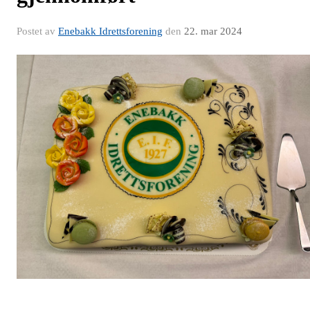
Postet av
Enebakk Idrettsforening
den
22. mar 2024