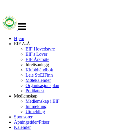
Veksle
navigasjon
Hjem
EIF A-Å
EIF Hovedstyre
EIF's Lover
EIF Årsmøte
Idrettsanlegg
Klubbhåndbok
Leie StrEIFinn
Møtekalender
Organisasjonsplan
Politiattest
Medlemskap
Medlemskap i EIF
Innmelding
Utmelding
Sponsorer
Åpningstider/Priser
Kalender