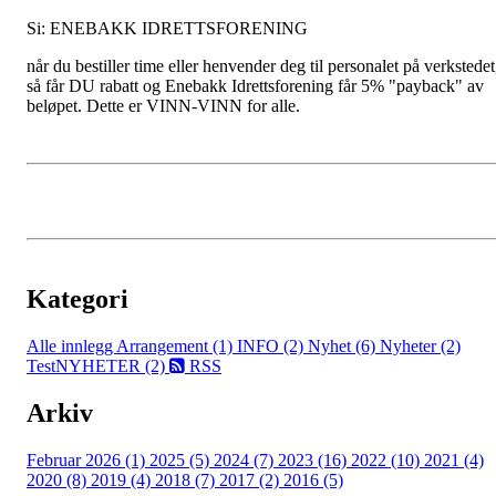
Si: ENEBAKK IDRETTSFORENING
når du bestiller time eller henvender deg til personalet på verkstedet
så får DU rabatt og Enebakk Idrettsforening får 5% "payback" av
beløpet. Dette er VINN-VINN for alle.
Kategori
Alle innlegg
Arrangement (1)
INFO (2)
Nyhet (6)
Nyheter (2)
TestNYHETER (2)
RSS
Arkiv
Februar 2026 (1)
2025 (5)
2024 (7)
2023 (16)
2022 (10)
2021 (4)
2020 (8)
2019 (4)
2018 (7)
2017 (2)
2016 (5)