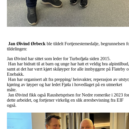
Jan Øivind Ørbeck
ble tildelt Fortjenestemedalje, begrunnelsen f
tildelingen:
Jan Øivind har sittet som leder for Turbofjøla siden 2015.
Han har bidratt til at barn og unge har hatt et veldig bra alpintilbud
samt at det har vært kjørt skiløyper for alle innbyggere på Flateby 
Enebakk.
Han har organisert alt fra prepping/ heisvakter, reperasjon av utstyr
kjøring av løyper og har ledet Fjøla i hovedlaget på en utmerket
måte.
Jan Øivind fikk også Raushetsprisen for Nedre romerike i 2023 fo
dette arbeidet, og fortjener virkelig en slik æresbevisning fra EIF
også.