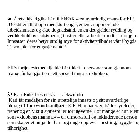
🔥 Årets ildsjel gikk i år til ENØX – en uvurderlig resurs for EIF.
De stiller alltid opp med stort engasjement, imponerende
arbeidsinnsats og ekte dugnadsånd, enten det gjelder rydding og
vedlikehold av skiløyper og turstier eller arbeidet rundt Turbofjøla.
Innsatsen deres betyr utrolig mye for aktivitetstilbudet vårt i bygda.
Tusen takk for engasjementet!
EIFs fortjenestemedalje ble i år tildelt to personer som gjennom
mange år har gjort en helt spesiell innsats i klubben:
🥋 Kari Eide Tsesmetsis – Taekwondo
Kari får medaljen for sin utrettelige innsats og sitt uvurderlige
bidrag til Taekwondo-miljøet i EIF. Hun har vært både styreleder,
trener og en viktig støttespiller for utøverne. For mange er hun kjen
som «klubbens mamma» – en omsorgsfull og inkluderende person
som skaper et miljø der barn og unge opplever mestring, trygghet o
tilhørighet.