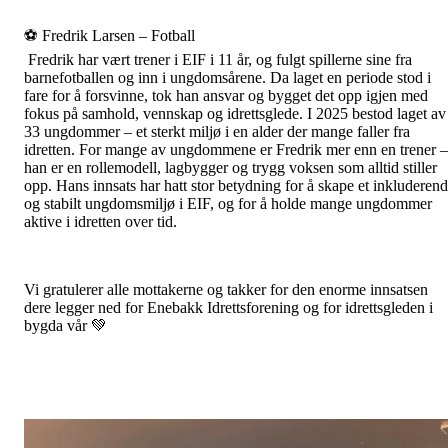
⚽ Fredrik Larsen – Fotball
Fredrik har vært trener i EIF i 11 år, og fulgt spillerne sine fra
barnefotballen og inn i ungdomsårene. Da laget en periode stod i
fare for å forsvinne, tok han ansvar og bygget det opp igjen med
fokus på samhold, vennskap og idrettsglede. I 2025 bestod laget av
33 ungdommer – et sterkt miljø i en alder der mange faller fra
idretten. For mange av ungdommene er Fredrik mer enn en trener –
han er en rollemodell, lagbygger og trygg voksen som alltid stiller
opp. Hans innsats har hatt stor betydning for å skape et inkluderen
og stabilt ungdomsmiljø i EIF, og for å holde mange ungdommer
aktive i idretten over tid.
Vi gratulerer alle mottakerne og takker for den enorme innsatsen
dere legger ned for Enebakk Idrettsforening og for idrettsgleden i
bygda vår 💚