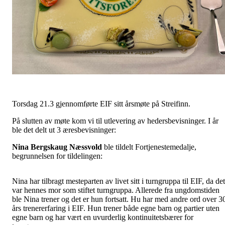
Torsdag 21.3 gjennomførte EIF sitt årsmøte på Streifinn.
På slutten av møte kom vi til utlevering av hedersbevisninger. I år
ble det delt ut 3 æresbevisninger:
Nina Bergskaug Næssvold
ble tildelt Fortjenestemedalje,
begrunnelsen for tildelingen:
Nina har tilbragt mesteparten av livet sitt i turngruppa til EIF, da det
var hennes mor som stiftet turngruppa. Allerede fra ungdomstiden
ble Nina trener og det er hun fortsatt. Hu har med andre ord over 3
års trenererfaring i EIF. Hun trener både egne barn og partier uten
egne barn og har vært en uvurderlig kontinuitetsbærer for