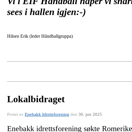
Vi i EIF Håndball håper vi snar
sees i hallen igjen:-)
Hilsen Erik (leder Håndballgruppa)
Lokalbidraget
Postet av
Enebakk Idrettsforening
den
30. jun 2025
Enebakk idrettsforening søkte Romerik