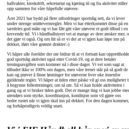
hallvakter, kioskdrift, sekretariat og kjøring til og fra aktivitet stiller
opp sammen for våre håpefulle utøvere.
Året 2021 har bydd på flere utfordringer sportslig sett, da vi lever
under strenge smittevernregler. Men vi har etterkommet disse på en
særdeles god måte og vi har fått gitt våre utøvere et godt tilbud i en
krevende tid. Vi i håndballstyret vet at mange av dere ønsker mer, 
det gjør vi også. Og om litt så er vi der at vi igjen kan løpe inn på
dekket, iført våre grønne drakter:-)
Vi håper alle foreldre der ute bidrar til at vi fortsatt kan oppretthold
god sportslig aktivitet også etter Covid-19, og at dere betaler
treningsavgiften som kommer nå i disse dager. Vi vet som sagt at
tilbudet ikke er 100% om dagen, men våre trener står på så godt de
kan og prøver å finne løsninger for utøverne hver uke innenfor
gjeldende regler. Vi håper at tiden etter påske vil gi oss muligheter t
å begynne fellestreninger, om så ute. Så vi kan holde aktiviteten i
gang og at vi bruker tiden godt. Det er mange ting vi kan jobbe me
utendørs som styrke, koordinasjon, kondisjon som vil gjøre oss
bedre rustet når vi igjen skal inn på dekket. For den dagen kommer,
og forhåpentligvis veldig snart.