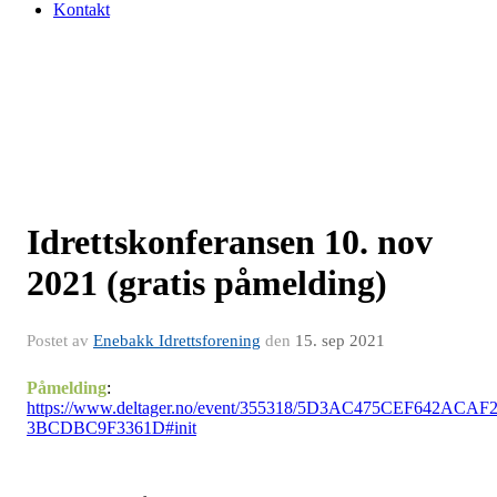
Kontakt
Idrettskonferansen 10. nov
2021 (gratis påmelding)
Postet av
Enebakk Idrettsforening
den
15. sep 2021
Påmelding
:
https://www.deltager.no/event/355318/5D3AC475CEF642ACAF
3BCDBC9F3361D#init