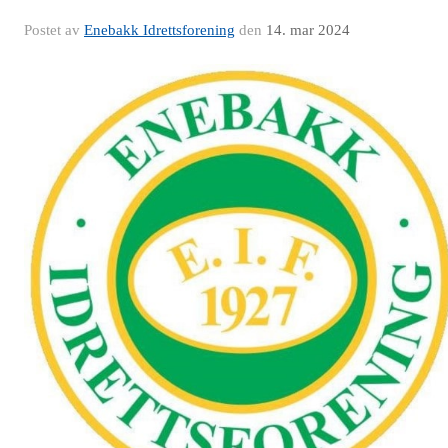
Postet av
Enebakk Idrettsforening
den
14. mar 2024