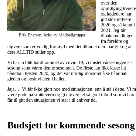
over den
oppfølging trenere
og lagledere har
gitt sine utøvere i
2020 og så langt i
2021. Jeg får
Erik Enersen, leder av håndballgruppa
tilbakemeldinger
fra foreldre og
utøvere som er veldig fornøyd med det tilbudet dere har gitt og at
dere ALLTID stiller opp.
Vi har jo blitt hardt rammet av covid-19, vi mistet vårsesongen sist
sesong samt våren denne sesongen. De fleste lag fikk kaste litt
håndball høsten 2020, og det var utrolig morsomt å se håndball
gleden og positiviteten i hallen.
Jaja…. Vi får ikke gjort noe med situasjonen, enn å stå i dette. Vi 
være gode på smittevern og gi utøvere et så godt tilbud som vi bare
får til gitt den situasjonen vi står i til enhver tid.
Budsjett for kommende seson