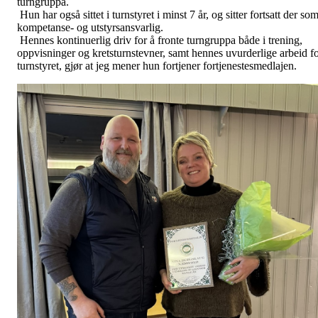
turngruppa.
Hun har også sittet i turnstyret i minst 7 år, og sitter fortsatt der so
kompetanse- og utstyrsansvarlig.
Hennes kontinuerlig driv for å fronte turngruppa både i trening,
oppvisninger og kretsturnstevner, samt hennes uvurderlige arbeid f
turnstyret, gjør at jeg mener hun fortjener fortjenestesmedlajen.