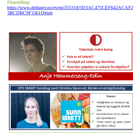
Påmelding
:
https://www.deltager.no/event/355318/5D3AC475CEF642ACAF
3BCDBC9F3361D#init