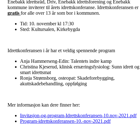
Enebakk idrettsråd, Driv, Enebakk idrettsforening og Enebakk
kommune inviterer til årets idrettskonferanse. Idrettskonferansen er
gratis
for alle over 13 år som bor i kommunen.
Tid: 10. november kl 17:30
Sted: Kultursalen, Kirkebygda
Idrettkonferansen i år har et veldig spennende program
Anja Hammerseng-Edin: Talentets indre kamp
Christina Kjeserud, klinisk ernæringsfysiolog: Sunn idrett og
smart idrettsmat
Ronja Strømsborg, osteopat: Skadeforebygging,
akuttskadebehandling, oppfølging
Mer informasjon kan dere finner her:
Invitasjon-og-program-Idrettskonferansen-10.nov-2021.pdf
Program-idrettskonferansen-10.-nov-2021.pdf