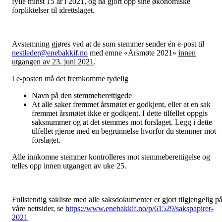
fylle minst 15 år i 2021, og ha gjort opp sine økonomiske
forpliktelser til idrettslaget.
Avstemning gjøres ved at de som stemmer sender én e-post til
nestleder@enebakkif.no
med emne «Årsmøte 2021»
innen
utgangen av 23. juni 2021
.
I e-posten må det fremkomme tydelig
Navn på den stemmeberettigede
At alle saker fremmet årsmøtet er godkjent, eller at en sak
fremmet årsmøtet ikke er godkjent. I dette tilfellet oppgis
saksnummer og at det stemmes mot forslaget. Legg i dette
tilfellet gjerne med en begrunnelse hvorfor du stemmer mot
forslaget.
Alle innkomne stemmer kontrolleres mot stemmeberettigelse og
telles opp innen utgangen av uke 25.
Fullstendig sakliste med alle saksdokumenter er gjort tilgjengelig p
våre nettsider, se
https://www.enebakkif.no/p/61529/sakspapirer-
2021