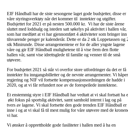
EIF Håndball har de siste sesongene laget gode budsjetter, disse er
våre styringsverktøy når det kommer til inntekter og utgifter.
Budsjettet for 2021 er på nesten 500.000 kr. Vi har de siste årene
sluttet med loddsalg og isteden satt søkelys på aktivitet i hallen vår,
som har medført at vi har gjennomført 4 aktiviteter som bringer inn
tilsvarende penger pr kalenderår. Dette er da 2 stk Loppetassen og 
stk Minirunde. Disse arrangementene er for de aller yngste lagene
våre og gir EIF Håndball mulighetene til å vise frem den flotte
hallen vår, samt vise idrettsglede til familie og venner til de små
utøvere.
For budsjettet 2021 så står vi overfor store utfordringer da det er få
inntekter fra inngangsbilletter og de nevnte arrangementer. Vi håper
regjering og NIF vil fortsette kompensasjonsordningen de hadde i
2020, og at vi får refundert noe av de forespeilede inntektene.
Et enstemmig styre i EIF Håndball har vedtatt at vi skal fortsatt ha e
økt fokus på sportslig aktivitet, samt samhold internt i lag og på
tvers av lagene. Vi skal fortsette den gode trenden EIF Håndball er
inne i og at vi skal få til mest mulig for våre utøvere med de kronen
vi har.
Vi ønsker å opprettholde gode fasiliteter i hallen med å ha en