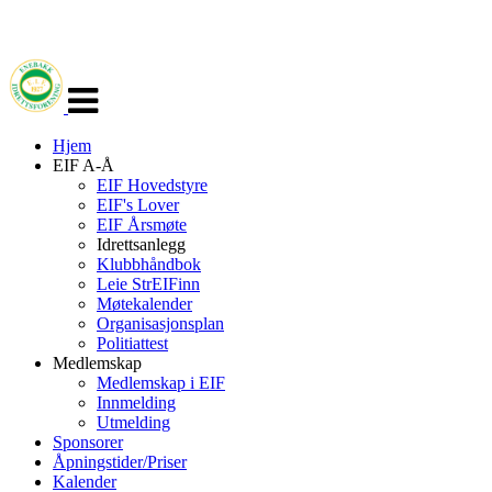
Veksle
navigasjon
Hjem
EIF A-Å
EIF Hovedstyre
EIF's Lover
EIF Årsmøte
Idrettsanlegg
Klubbhåndbok
Leie StrEIFinn
Møtekalender
Organisasjonsplan
Politiattest
Medlemskap
Medlemskap i EIF
Innmelding
Utmelding
Sponsorer
Åpningstider/Priser
Kalender