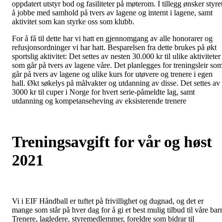
oppdatert utstyr bod og fasiliteter på møterom. I tillegg ønsker styre
å jobbe med samhold på tvers av lagene og internt i lagene, samt
aktivitet som kan styrke oss som klubb.
For å få til dette har vi hatt en gjennomgang av alle honorarer og
refusjonsordninger vi har hatt. Besparelsen fra dette brukes på økt
sportslig aktivitet: Det settes av nesten 30.000 kr til ulike aktiviteter
som går på tvers av lagene våre. Det planlegges for treningsleir so
går på tvers av lagene og ulike kurs for utøvere og trenere i egen
hall. Økt søkelys på målvakter og utdanning av disse. Det settes av
3000 kr til cuper i Norge for hvert serie-påmeldte lag, samt
utdanning og kompetanseheving av eksisterende trenere
Treningsavgift for vår og høst
2021
Vi i EIF Håndball er tuftet på frivillighet og dugnad, og det er
mange som står på hver dag for å gi et best mulig tilbud til våre bar
Trenere, lagledere, styremedlemmer, foreldre som bidrar til