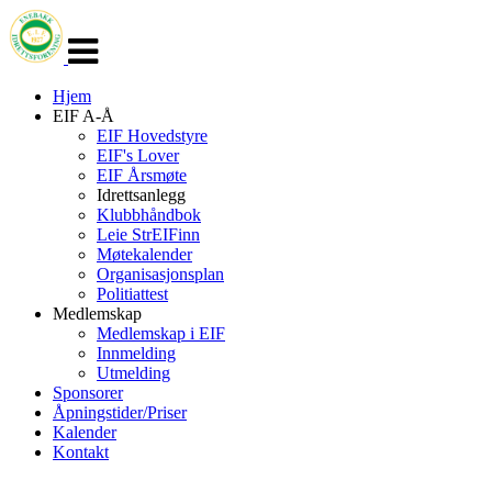
Veksle
navigasjon
Hjem
EIF A-Å
EIF Hovedstyre
EIF's Lover
EIF Årsmøte
Idrettsanlegg
Klubbhåndbok
Leie StrEIFinn
Møtekalender
Organisasjonsplan
Politiattest
Medlemskap
Medlemskap i EIF
Innmelding
Utmelding
Sponsorer
Åpningstider/Priser
Kalender
Kontakt