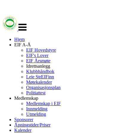
Veksle
navigasjon
Hjem
EIF A-Å
EIF Hovedstyre
EIF's Lover
EIF Årsmøte
Idrettsanlegg
Klubbhåndbok
Leie StrEIFinn
Møtekalender
Organisasjonsplan
Politiattest
Medlemskap
Medlemskap i EIF
Innmelding
Utmelding
Sponsorer
Åpningstider/Priser
Kalender