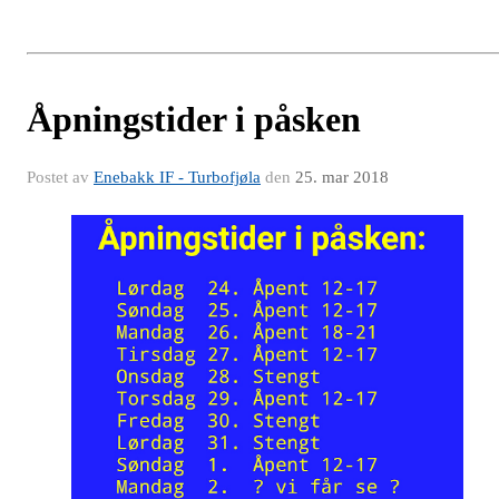
Åpningstider i påsken
Postet av
Enebakk IF - Turbofjøla
den
25. mar 2018