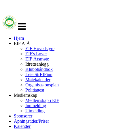
Veksle
navigasjon
Hjem
EIF A-Å
EIF Hovedstyre
EIF's Lover
EIF Årsmøte
Idrettsanlegg
Klubbhåndbok
Leie StrEIFinn
Møtekalender
Organisasjonsplan
Politiattest
Medlemskap
Medlemskap i EIF
Innmelding
Utmelding
Sponsorer
Åpningstider/Priser
Kalender