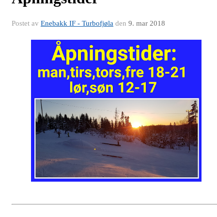
Postet av
Enebakk IF - Turbofjøla
den
9. mar 2018