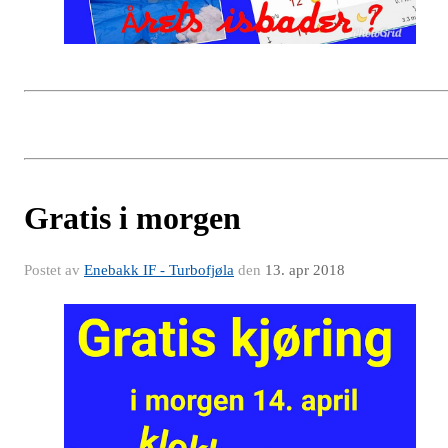
Gratis i morgen
Postet av
Enebakk IF - Turbofjøla
den
13. apr 2018