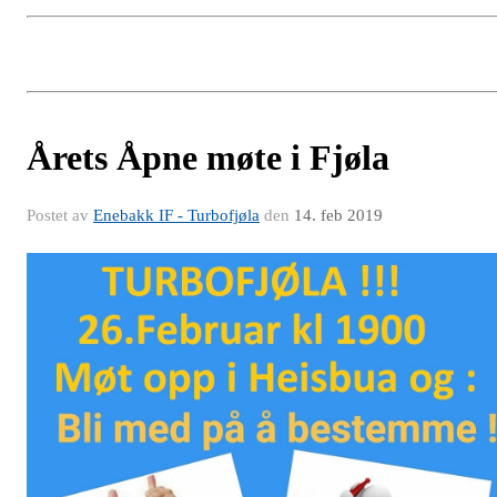
Årets Åpne møte i Fjøla
Postet av
Enebakk IF - Turbofjøla
den
14. feb 2019