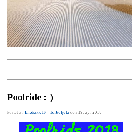
Poolride :-)
Postet av
Enebakk IF - Turbofjøla
den
19. apr 2018