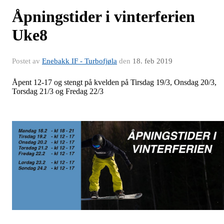
Åpningstider i vinterferien
Uke8
Postet av
Enebakk IF - Turbofjøla
den
18. feb 2019
Åpent 12-17 og stengt på kvelden på Tirsdag 19/3, Onsdag 20/3,
Torsdag 21/3 og Fredag 22/3