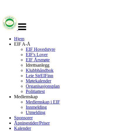
Veksle
navigasjon
Hjem
EIF A-Å
EIF Hovedstyre
EIF's Lover
EIF Årsmøte
Idrettsanlegg
Klubbhåndbok
Leie StrEIFinn
Møtekalender
Organisasjonsplan
Politiattest
Medlemskap
Medlemskap i EIF
Innmelding
Utmelding
Sponsorer
Åpningstider/Priser
Kalender