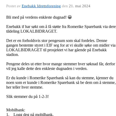
Postet av
Enebakk Idrettsforening
den
21. mai 2024
Bli med på verdens enkleste dugnad!
😀
Enebakk if har søkt om å få støtte fra Romerike Sparebank via dere
tildeling LOKALBIDRAGET.
Det er en forholdsvis stor pengesum som skal fordeles. Denne
gangen bestemte styret i EIF seg for at vi skulle søke om midler via
LOKALBIDRAGET til prosjektet vi har gående på Enebakk
stadion.
Pengene deles ut etter hvor mange stemmer hver søknad får, derfor
vil jeg kalle dette den enkleste dugnaden i verden.
Er du kunde i Romerike Sparebank så kan du stemme, kjenner du
noen som er kunde i Romerike Sparebank så be dem om å stemme,
her teller hver stemme.
Slik stemmer du på 1-2-3!
Mobilbank:
1. Logg deg på mobilbank.