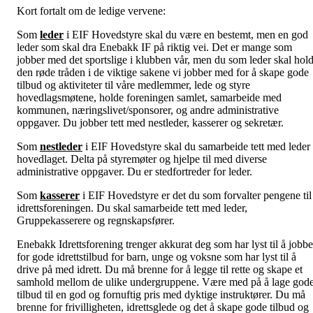
Kort fortalt om de ledige vervene:
Som
leder
i EIF Hovedstyre skal du være en bestemt, men en god
leder som skal dra Enebakk IF på riktig vei. Det er mange som
jobber med det sportslige i klubben vår, men du som leder skal hol
den røde tråden i de viktige sakene vi jobber med for å skape gode
tilbud og aktiviteter til våre medlemmer, lede og styre
hovedlagsmøtene, holde foreningen samlet, samarbeide med
kommunen, næringslivet/sponsorer, og andre administrative
oppgaver. Du jobber tett med nestleder, kasserer og sekretær.
Som
nestleder
i EIF Hovedstyre skal du samarbeide tett med leder 
hovedlaget. Delta på styremøter og hjelpe til med diverse
administrative oppgaver. Du er stedfortreder for leder.
Som
kasserer
i EIF Hovedstyre er det du som forvalter pengene til
idrettsforeningen. Du skal samarbeide tett med leder,
Gruppekasserere og regnskapsfører.
Enebakk Idrettsforening trenger akkurat deg som har lyst til å jobbe
for gode idrettstilbud for barn, unge og voksne som har lyst til å
drive på med idrett. Du må brenne for å legge til rette og skape et
samhold mellom de ulike undergruppene. Være med på å lage god
tilbud til en god og fornuftig pris med dyktige instruktører. Du må
brenne for frivilligheten, idrettsglede og det å skape gode tilbud og