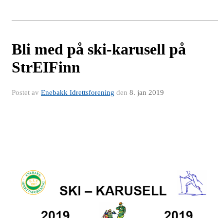
Bli med på ski-karusell på
StrEIFinn
Postet av
Enebakk Idrettsforening
den
8. jan 2019