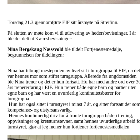
Torsdag 21.3 gjennomførte EIF sitt årsmøte på Streifinn.
På slutten av møte kom vi til utlevering av hedersbevisninger. I år
ble det delt ut 3 æresbevisninger:
Nina Bergskaug Næssvold
ble tildelt Fortjenestemedalje,
begrunnelsen for tildelingen:
Nina har tilbragt mesteparten av livet sitt i turngruppa til EIF, da det
var hennes mor som stiftet turngruppa. Allerede fra ungdomstiden
ble Nina trener og det er hun fortsatt. Hu har med andre ord over 3
års trenererfaring i EIF. Hun trener både egne barn og partier uten
egne barn og har vært en uvurderlig kontinuitetsbærer for
turngruppa.
Hun har også sittet i turnstyret i minst 7 år, og sitter fortsatt der so
kompetanse- og utstyrsansvarlig.
Hennes kontinuerlig driv for å fronte turngruppa både i trening,
oppvisninger og kretsturnstevner, samt hennes uvurderlige arbeid f
turnstyret, gjør at jeg mener hun fortjener fortjenestesmedlajen.