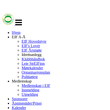
Veksle
navigasjon
Hjem
EIF A-Å
EIF Hovedstyre
EIF's Lover
EIF Årsmøte
Idrettsanlegg
Klubbhåndbok
Leie StrEIFinn
Møtekalender
Organisasjonsplan
Politiattest
Medlemskap
Medlemskap i EIF
Innmelding
Utmelding
Sponsorer
Åpningstider/Priser
Kalender